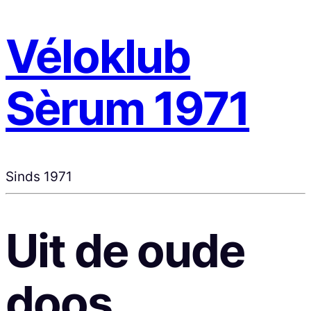
Véloklub
Sèrum 1971
Sinds 1971
Uit de oude
doos