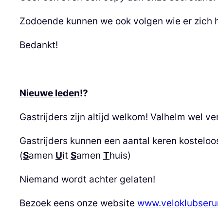
Zodoende kunnen we ook volgen wie er zich 
Bedankt!
Nieuwe leden
!?
Gastrijders zijn altijd welkom! Valhelm wel ver
Gastrijders kunnen een aantal keren kosteloo
(
S
amen
U
it
S
amen
T
huis)
Niemand wordt achter gelaten!
Bezoek eens onze website
www.veloklubseru