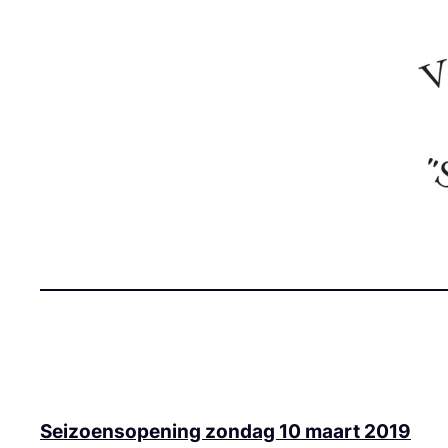
Ga
naar
de
inhoud
Seizoensopening zondag 10 maart 2019