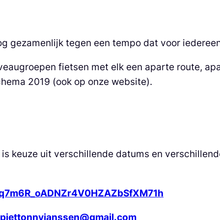
nog gezamenlijk tegen een tempo dat voor iedereen 
eaugroepen fietsen met elk een aparte route, apa
schema 2019 (ook op onze website).
 is keuze uit verschillende datums en verschille
QwYq7m6R_oADNZr4V0HZAZbSfXM71h
piettonnyjanssen@gmail.com