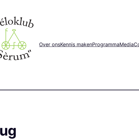
Over ons
Kennis maken
Programma
Media
C
rug