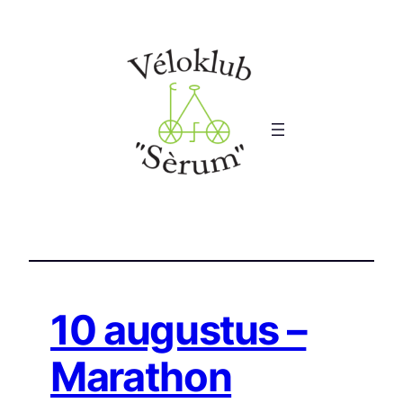
Ga
naar
de
inhoud
10 augustus –
Marathon