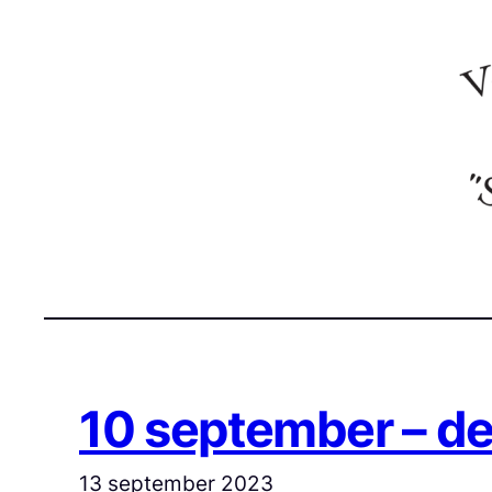
Ga
naar
de
inhoud
10 september – de
13 september 2023