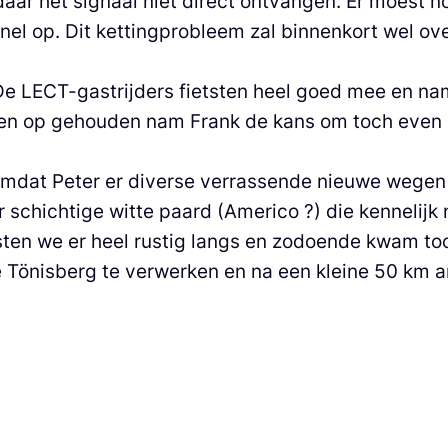
r het signaal niet direct ontvangen. Er moest nog 
nel op. Dit kettingprobleem zal binnenkort wel over
De LECT-gastrijders fietsten heel goed mee en nam
en op gehouden nam Frank de kans om toch even ee
omdat Peter er diverse verrassende nieuwe wege
chichtige witte paard (Americo ?) die kennelijk
sten we er heel rustig langs en zodoende kwam to
Tönisberg te verwerken en na een kleine 50 km ar