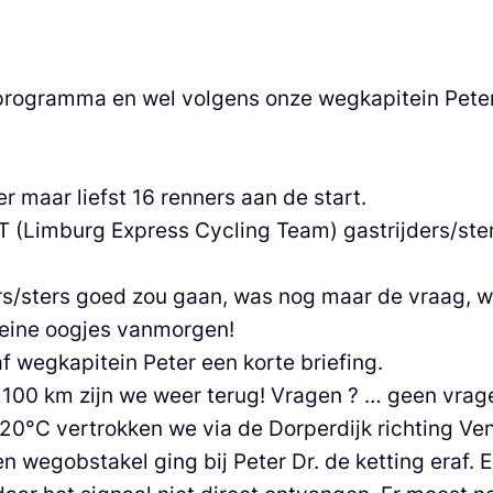
t programma en wel volgens onze wegkapitein Pet
 maar liefst 16 renners aan de start.
T (Limburg Express Cycling Team) gastrijders/ster
rs/sters goed zou gaan, was nog maar de vraag, 
kleine oogjes vanmorgen!
wegkapitein Peter een korte briefing.
 100 km zijn we weer terug! Vragen ? … geen vrag
 20°C vertrokken we via de Dorperdijk richting Ven
en wegobstakel ging bij Peter Dr. de ketting eraf.