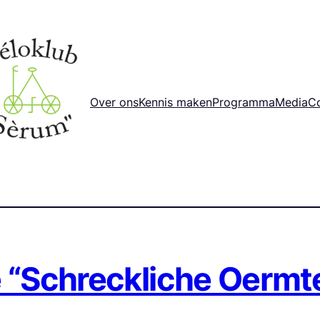
Over ons
Kennis maken
Programma
Media
C
 “Schreckliche Oermt