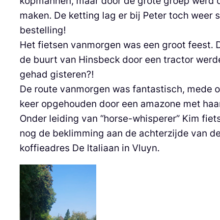
kopmannen, maar door de grote groep werd daa
maken. De ketting lag er bij Peter toch weer s
bestelling!
Het fietsen vanmorgen was een groot feest. 
de buurt van Hinsbeck door een tractor werd
gehad gisteren?!
De route vanmorgen was fantastisch, mede 
keer opgehouden door een amazone met haar s
Onder leiding van “horse-whisperer” Kim fiet
nog de beklimming aan de achterzijde van de 
koffieadres De Italiaan in Vluyn.