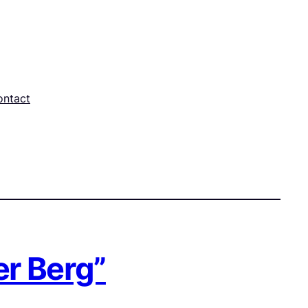
ontact
er Berg”