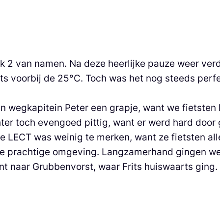
k 2 van namen. Na deze heerlijke pauze weer verde
ets voorbij de 25°C. Toch was het nog steeds perf
 wegkapitein Peter een grapje, want we fietsten
Echter toch evengoed pittig, want er werd hard doo
de LECT was weinig te merken, want ze fietsten al
e prachtige omgeving. Langzamerhand gingen we t
t naar Grubbenvorst, waar Frits huiswaarts ging.