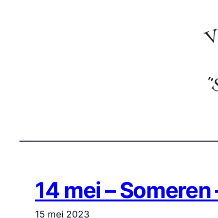
Ga
naar
de
inhoud
14 mei – Someren 
15 mei 2023