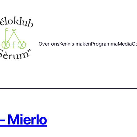
Over ons
Kennis maken
Programma
Media
C
– Mierlo