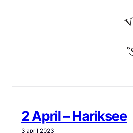
Ga
naar
de
inhoud
2 April – Hariksee
3 april 2023