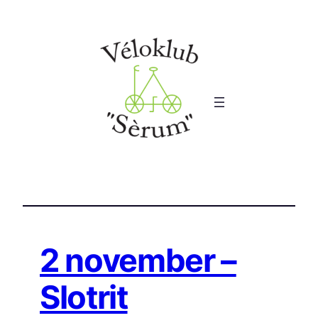
Ga
naar
de
inhoud
2 november –
Slotrit