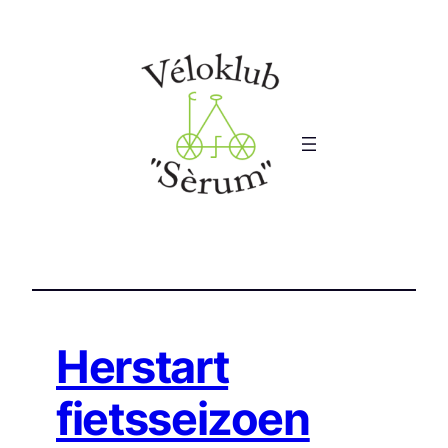
Ga
naar
de
inhoud
Herstart
fietsseizoen