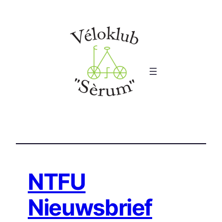
Ga
naar
de
inhoud
NTFU
Nieuwsbrief