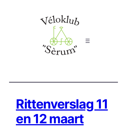
Ga
naar
de
inhoud
Rittenverslag 11
en 12 maart