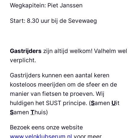
Wegkapitein: Piet Janssen
Start: 8.30 uur bij de Sevewaeg
Gastrijders
zijn altijd welkom! Valhelm wel
verplicht.
Gastrijders kunnen een aantal keren
kosteloos meerijden om de sfeer en de
manier van fietsen te proeven. Wij
huldigen het SUST principe. (
S
amen
U
it
S
amen
T
huis)
Bezoek eens onze website
www.veloklubserum.nl
voor meer