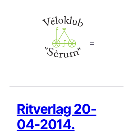
Ga
naar
de
inhoud
Ritverlag 20-
04-2014.