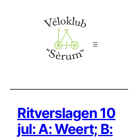
Ga
naar
de
inhoud
Ritverslagen 10
jul: A: Weert; B: