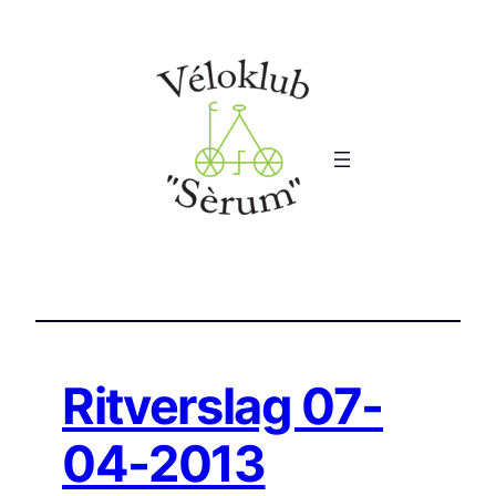
Ga
naar
de
inhoud
Ritverslag 07-
04-2013