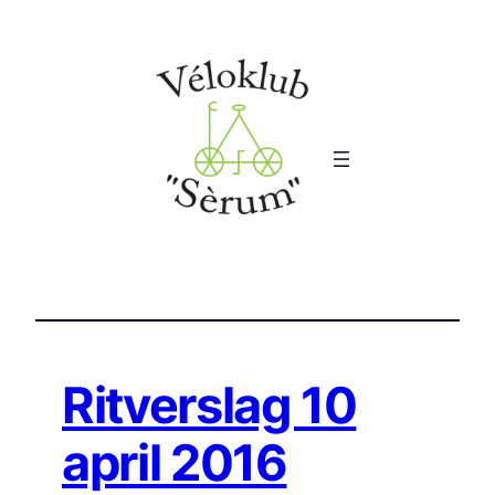
Ga
naar
de
inhoud
Ritverslag 10
april 2016