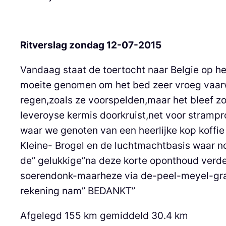
Ritverslag zondag 12-07-2015
Vandaag staat de toertocht naar Belgie op h
moeite genomen om het bed zeer vroeg vaarwe
regen,zoals ze voorspelden,maar het bleef zo
leveroyse kermis doorkruist,net voor stramp
waar we genoten van een heerlijke kop koffi
Kleine- Brogel en de luchtmachtbasis waar n
de” gelukkige”na deze korte oponthoud verder
soerendonk-maarheze via de-peel-meyel-gra
rekening nam” BEDANKT”
Afgelegd 155 km gemiddeld 30.4 km