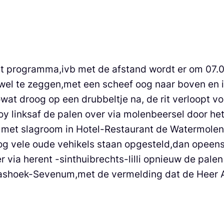
et programma,ivb met de afstand wordt er om 07.
l te zeggen,met een scheef oog naar boven en in 
wat droog op een drubbeltje na, de rit verloopt 
roy linksaf de palen over via molenbeersel door 
e met slagroom in Hotel-Restaurant de Watermolen
og vele oude vehikels staan opgesteld,dan opeen
 via herent -sinthuibrechts-lilli opnieuw de pale
shoek-Sevenum,met de vermelding dat de Heer A