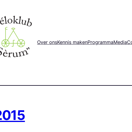
Over ons
Kennis maken
Programma
Media
C
2015