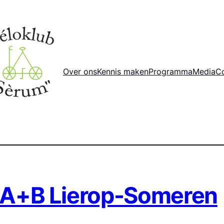
Over ons
Kennis maken
Programma
Media
C
: A+B Lierop-Someren