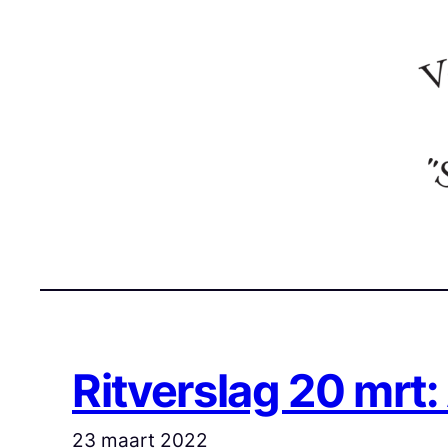
Ga
naar
de
inhoud
Ritverslag 20 mrt
23 maart 2022