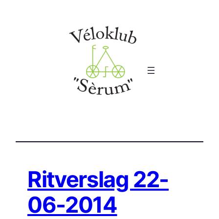
Ga
naar
de
inhoud
Ritverslag 22-
06-2014