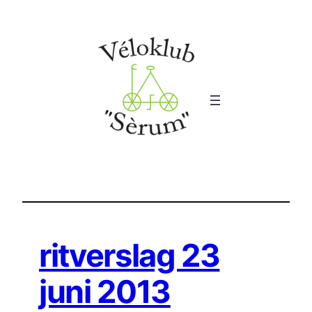
Ga
naar
de
inhoud
ritverslag 23
juni 2013