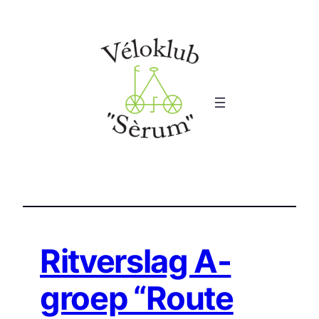
Ga
naar
de
inhoud
Ritverslag A-
groep “Route