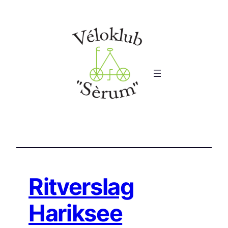
Ga
naar
de
inhoud
Ritverslag
Hariksee