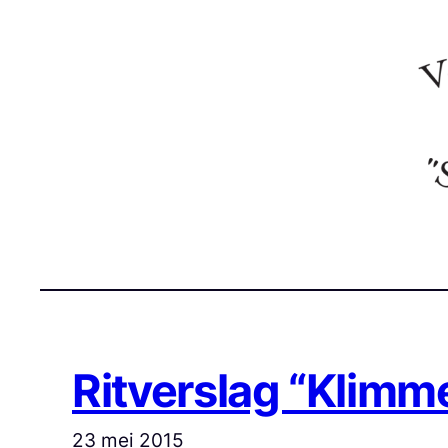
Ga
naar
de
inhoud
Ritverslag “Klim
23 mei 2015