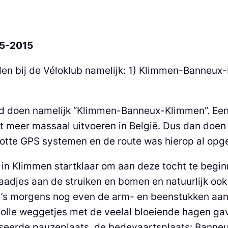
-5-2015
en bij de Véloklub namelijk: 1) Klimmen-Banneux
eid doen namelijk “Klimmen-Banneux-Klimmen”. Ee
t meer massaal uitvoeren in België. Dus dan doen 
otte GPS systemen en de route was hierop al op
n Klimmen startklaar om aan deze tocht te beginn
aadjes aan de struiken en bomen en natuurlijk ook
 ’s morgens nog even de arm- en beenstukken aan.
lle weggetjes met de veelal bloeiende hagen gave
niseerde pauzeplaats, de bedevaartsplaats: Banneu