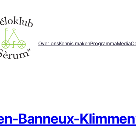
Over ons
Kennis maken
Programma
Media
C
men-Banneux-Klimmen