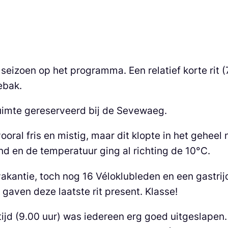
t seizoen op het programma. Een relatief korte ri
ebak.
uimte gereserveerd bij de Sevewaeg.
al fris en mistig, maar dit klopte in het geheel n
d en de temperatuur ging al richting de 10°C.
vakantie, toch nog 16 Véloklubleden en een gastri
aven deze laatste rit present. Klasse!
rttijd (9.00 uur) was iedereen erg goed uitgeslape