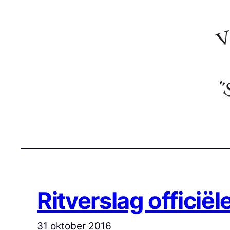
Ga
naar
de
inhoud
Ritverslag officiël
31 oktober 2016