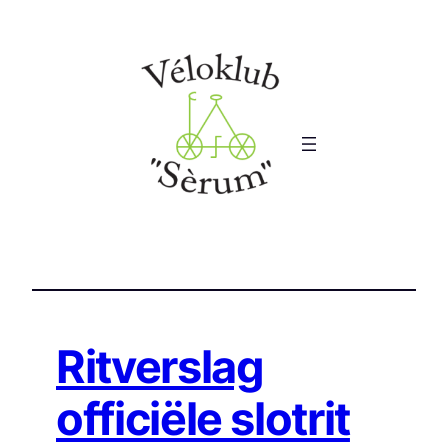
Ga
naar
de
inhoud
Ritverslag
officiële slotrit