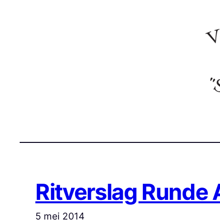
Ga
naar
de
inhoud
Ritverslag Runde
5 mei 2014