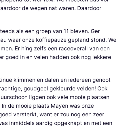
waardoor de wegen nat waren. Daardoor
steeds als een groep van 11 bleven. Ger
enau waar onze koffiepauze gepland stond. We
men. Er hing zelfs een raceoverall van een
 er goed in en velen hadden ook nog lekkere
tinue klimmen en dalen en iedereen genoot
Prachtige, goudgeel gekleurde velden! Ook
atuurschoon liggen ook vele mooie plaatsen
t. In de mooie plaats Mayen was onze
oed versterkt, want er zou nog een zeer
 was inmiddels aardig opgeknapt en met een