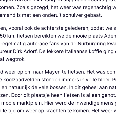
komen. Zoals gezegd, het weer was regenachtig 
emand is met een onderuit schuiver gebaat.
ten, vooral ook de achterste gelederen, zodat we 
a 50 km. fietsen bereikten we de mooie plaats Ad
 regelmatig autorace fans van de Nürburgring kwa
reur Dirk Adorf. De lekkere Italiaanse koffie ging
al wegtrok.
ad weer op om naar Mayen te fietsen. Het was con
ke koolzaadvelden stonden immers in volle bloei. 
 en natuurlijk de vele bossen. In dit geheel aan n
n. Door dit plaatsje heen fietsen is al een geno
mooie marktplein. Hier werd de inwendige mens g
alle tijd om weer op krachten te komen. Het weer