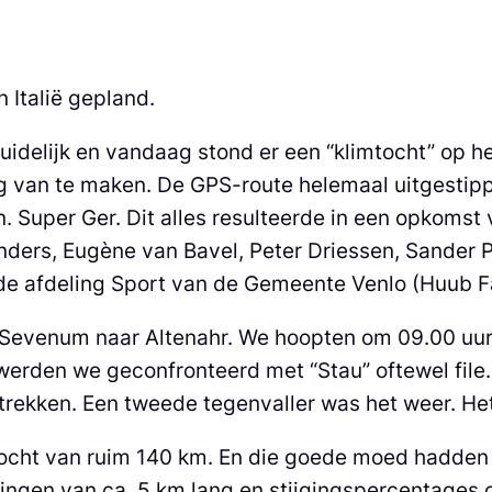
 Italië gepland.
uidelijk en vandaag stond er een “klimtocht” op h
 van te maken. De GPS-route helemaal uitgestippe
 Super Ger. Dit alles resulteerde in een opkomst
nders, Eugène van Bavel, Peter Driessen, Sander P
 de afdeling Sport van de Gemeente Venlo (Huub F
Sevenum naar Altenahr. We hoopten om 09.00 uur op
werden we geconfronteerd met “Stau” oftewel file. 
rekken. Een tweede tegenvaller was het weer. Het
ocht van ruim 140 km. En die goede moed hadden 
llingen van ca. 5 km lang en stijgingspercentages