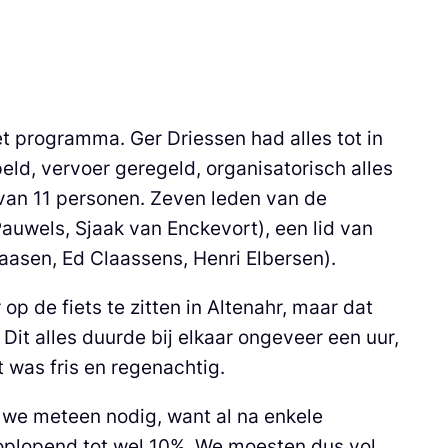
et programma. Ger Driessen had alles tot in
ld, vervoer geregeld, organisatorisch alles
 van 11 personen. Zeven leden van de
auwels, Sjaak van Enckevort), een lid van
aasen, Ed Claassens, Henri Elbersen).
 de fiets te zitten in Altenahr, maar dat
Dit alles duurde bij elkaar ongeveer een uur,
 was fris en regenachtig.
we meteen nodig, want al na enkele
 oplopend tot wel 10%. We moesten dus vol