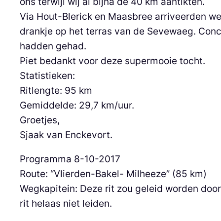
ons terwijl wij al bijna de 40 km aantikten.
Via Hout-Blerick en Maasbree arriveerden w
drankje op het terras van de Sevewaeg. Conc
hadden gehad.
Piet bedankt voor deze supermooie tocht.
Statistieken:
Ritlengte: 95 km
Gemiddelde: 29,7 km/uur.
Groetjes,
Sjaak van Enckevort.
Programma 8-10-2017
Route: “Vlierden-Bakel- Milheeze” (85 km)
Wegkapitein: Deze rit zou geleid worden door W
rit helaas niet leiden.