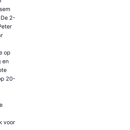
r
essem
 De 2-
Peter
ar
e op
g en
ote
op 20-
e
k voor