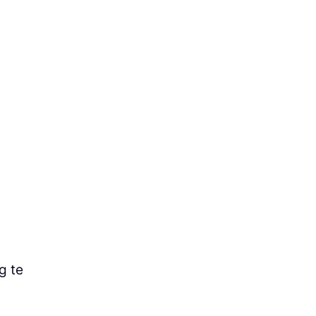
!
g te