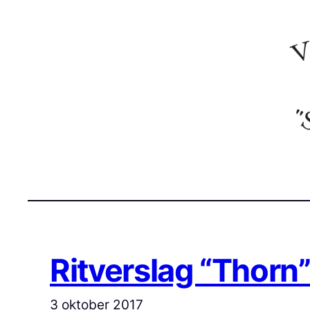
Ga
naar
de
inhoud
Ritverslag “Thorn”
3 oktober 2017