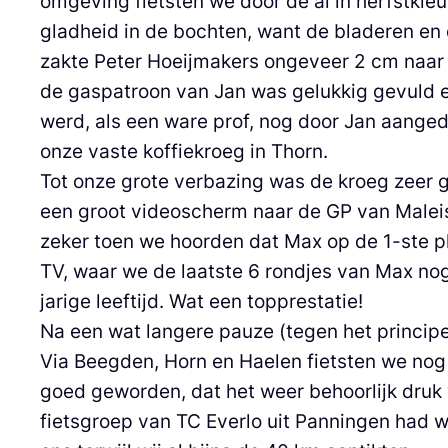
omgeving fietsten we door de al in herfstkl
gladheid in de bochten, want de bladeren en d
zakte Peter Hoeijmakers ongeveer 2 cm naar
de gaspatroon van Jan was gelukkig gevuld e
werd, als een ware prof, nog door Jan aange
onze vaste koffiekroeg in Thorn.
Tot onze grote verbazing was de kroeg zeer
een groot videoscherm naar de GP van Maleis
zeker toen we hoorden dat Max op de 1-ste pl
TV, waar we de laatste 6 rondjes van Max no
jarige leeftijd. Wat een topprestatie!
Na een wat langere pauze (tegen het principe
Via Beegden, Horn en Haelen fietsten we nog
goed geworden, dat het weer behoorlijk druk 
fietsgroep van TC Everlo uit Panningen had we