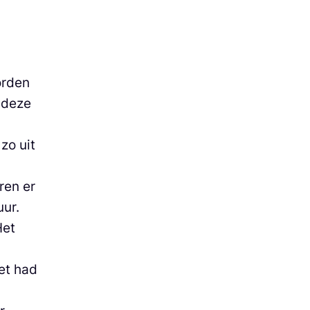
orden
 deze
zo uit
ren er
uur.
Het
et had