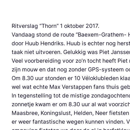
Ritverslag “Thorn” 1 oktober 2017.
Vandaag stond de route “Baexem-Grathem- H
door Huub Hendriks. Huub is echter nog hers
taak niet uitvoeren. Gelukkig was Piet Janssen
Veel voorbereiding voor zo’n tocht heeft Piet
zijn mouw en dat nog zonder GPS-systeem oo
Om 8.30 uur stonden er 10 Véloklubleden kla
wel wat echte Max Verstappen fans thuis gebl
In tegenstelling tot de mistige zondagochte
zonnetje kwam er om 8.30 uur al wat voorzich
Maasbree, Koningslust, Helden, Neer fietste
er weer fantastische wegen kunnen vinden. V