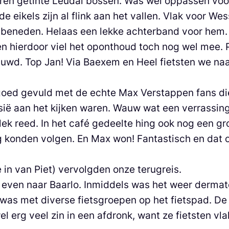
euren getinte Leudal bossen. Was wel oppassen voo
e eikels zijn al flink aan het vallen. Vlak voor W
 beneden. Helaas een lekke achterband voor hem.
n hierdoor viel het oponthoud toch nog wel mee. 
duwd. Top Jan! Via Baexem en Heel fietsten we na
 goed gevuld met de echte Max Verstappen fans di
ië aan het kijken waren. Wauw wat een verrassin
ek reed. In het café gedeelte hing ook nog een gr
g konden volgen. En Max won! Fantastisch en dat 
 in van Piet) vervolgden onze terugreis.
 even naar Baarlo. Inmiddels was het weer dermat
was met diverse fietsgroepen op het fietspad. De
l erg veel zin in een afdronk, want ze fietsten vla