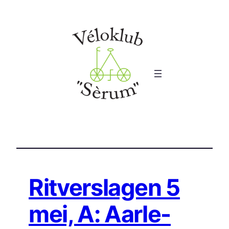
Ga
naar
de
inhoud
Ritverslagen 5
mei, A: Aarle-