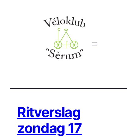
Ga
naar
de
inhoud
Ritverslag
zondag 17