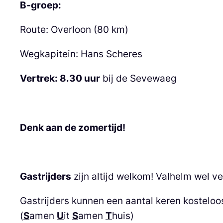
B-groep:
Route: Overloon (80 km)
Wegkapitein: Hans Scheres
Vertrek: 8.30 uur
bij de Sevewaeg
Denk aan de zomertijd!
Gastrijders
zijn altijd welkom! Valhelm wel ve
Gastrijders kunnen een aantal keren kosteloo
(
S
amen
U
it
S
amen
T
huis)