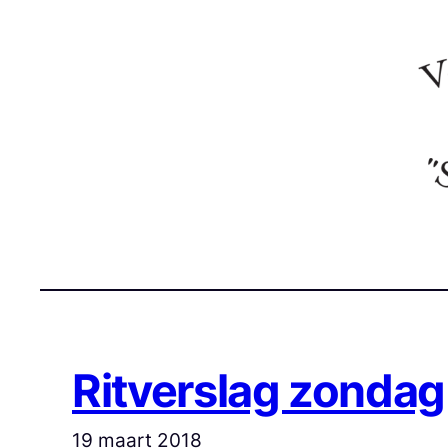
Ga
naar
de
inhoud
Ritverslag zondag
19 maart 2018