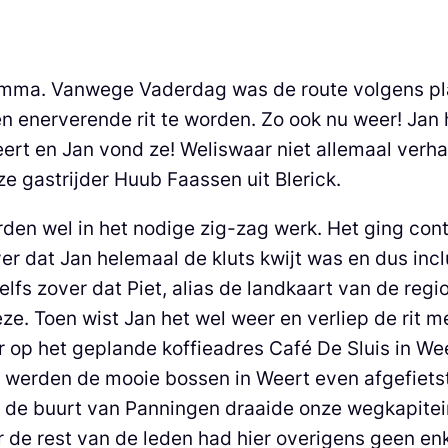
ma. Vanwege Vaderdag was de route volgens plann
n enerverende rit te worden. Zo ook nu weer! Jan
ert en Jan vond ze! Weliswaar niet allemaal verh
ze gastrijder Huub Faassen uit Blerick.
en wel in het nodige zig-zag werk. Het ging cont
r dat Jan helemaal de kluts kwijt was en dus incl
zelfs zover dat Piet, alias de landkaart van de re
ze. Toen wist Jan het wel weer en verliep de rit 
op het geplande koffieadres Café De Sluis in Weer
ze werden de mooie bossen in Weert even afgefiets
de buurt van Panningen draaide onze wegkapitein J
r de rest van de leden had hier overigens geen e