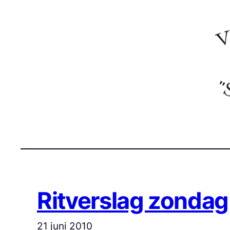
Ga
naar
de
inhoud
Ritverslag zondag 
21 juni 2010