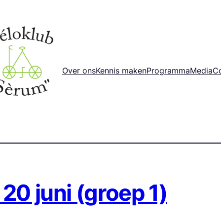
Over ons
Kennis maken
Programma
Media
C
20 juni (groep 1)