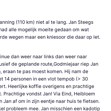
ing (110 km) niet al te lang. Jan Steegs
 had alle mogelijk moeite gedaan om wat
arde wegen maar een kniesoor die daar op let.
inue dan weer naar links dan weer naar
usief de geplande route,Godmiejaar riep Jan
gio, eraan te pas moest komen. Hij nam de
met 14 personen in een vlot tempob (> 30
t. Heerlijke koffie overigens en prachtige
t. Prachtige vondst Jan! Via Eind, Heibloem
an af om in zijn eentje naar huis te fietsen.
nkel probleem mee. Jan misschien een kadotip