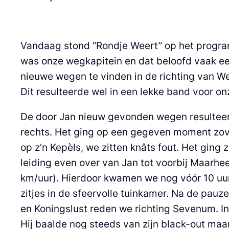
Vandaag stond “Rondje Weert” op het program
was onze wegkapitein en dat beloofd vaak ee
nieuwe wegen te vinden in de richting van We
Dit resulteerde wel in een lekke band voor on
De door Jan nieuw gevonden wegen resulteerd
rechts. Het ging op een gegeven moment zove
op z’n Kepèls, we zitten knâts fout. Het ging 
leiding even over van Jan tot voorbij Maarhee
km/uur). Hierdoor kwamen we nog vóór 10 uur 
zitjes in de sfeervolle tuinkamer. Na de pau
en Koningslust reden we richting Sevenum. In 
Hij baalde nog steeds van zijn black-out maa