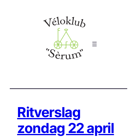
Ga
naar
de
inhoud
Ritverslag
zondag 22 april