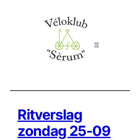
Ga
naar
de
inhoud
Ritverslag
zondag 25-09