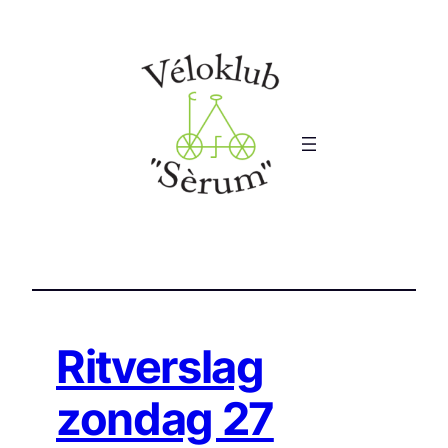
Ga
naar
de
inhoud
Ritverslag
zondag 27