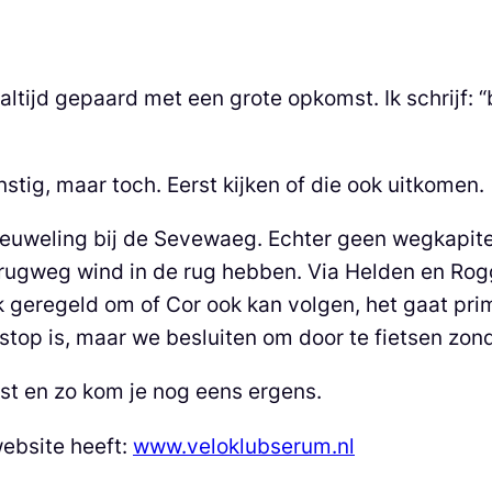
altijd gepaard met een grote opkomst. Ik schrijf: “
nstig, maar toch. Eerst kijken of die ook uitkomen.
euweling bij de Sevewaeg. Echter geen wegkapitein
erugweg wind in de rug hebben. Via Helden en Rogge
jk geregeld om of Cor ook kan volgen, het gaat pr
estop is, maar we besluiten om door te fietsen zon
tst en zo kom je nog eens ergens.
website heeft:
www.veloklubserum.nl