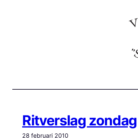
Ga
naar
de
inhoud
Ritverslag zondag
28 februari 2010