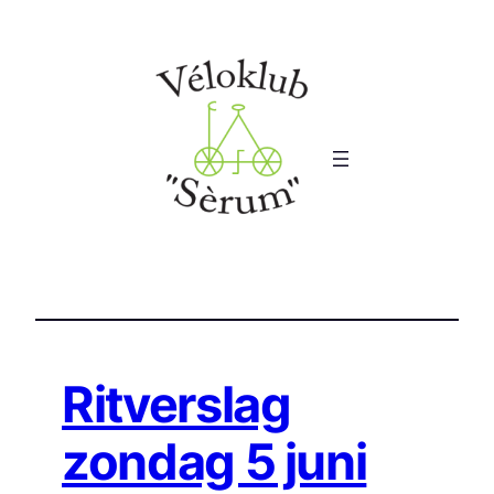
Ga
naar
de
inhoud
Ritverslag
zondag 5 juni