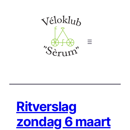
Ga
naar
de
inhoud
Ritverslag
zondag 6 maart