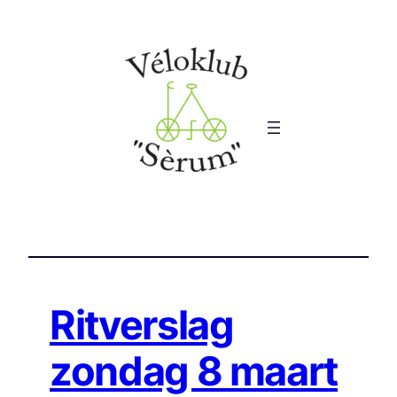
Ga
naar
de
inhoud
Ritverslag
zondag 8 maart