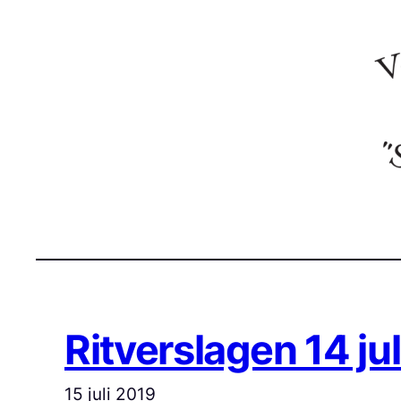
Ga
naar
de
inhoud
Ritverslagen 14 jul
15 juli 2019