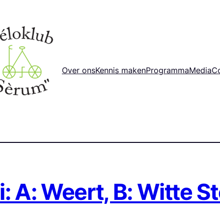
Over ons
Kennis maken
Programma
Media
C
i: A: Weert, B: Witte S