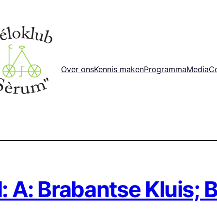
Over ons
Kennis maken
Programma
Media
C
l: A: Brabantse Kluis;