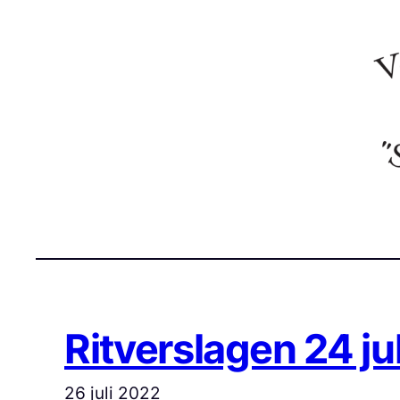
Ga
naar
de
inhoud
Ritverslagen 24 ju
26 juli 2022