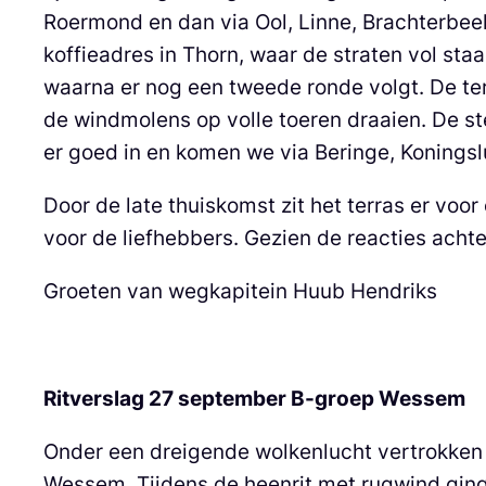
Roermond en dan via Ool, Linne, Brachterbee
koffieadres in Thorn, waar de straten vol st
waarna er nog een tweede ronde volgt. De te
de windmolens op volle toeren draaien. De s
er goed in en komen we via Beringe, Konings
Door de late thuiskomst zit het terras er voo
voor de liefhebbers. Gezien de reacties achte
Groeten van wegkapitein Huub Hendriks
Ritverslag 27 september B-groep Wessem
Onder een dreigende wolkenlucht vertrokken
Wessem. Tijdens de heenrit met rugwind gin