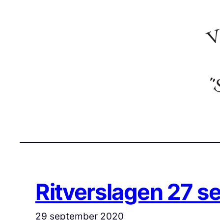
Ga
naar
de
inhoud
Ritverslagen 27 s
29 september 2020