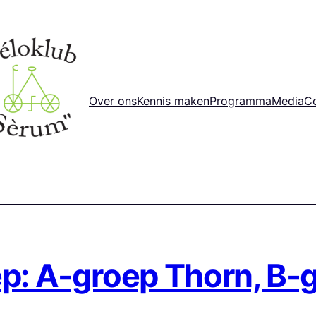
Over ons
Kennis maken
Programma
Media
C
ep: A-groep Thorn, B