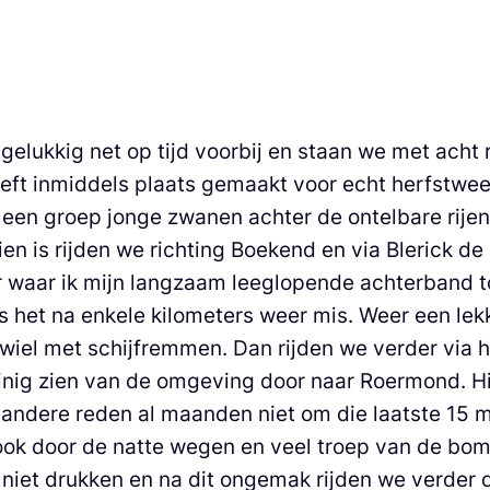
lukkig net op tijd voorbij en staan we met acht ri
eft inmiddels plaats gemaakt voor echt herfstweer
r een groep jonge zwanen achter de ontelbare ri
en is rijden we richting Boekend en via Blerick d
 waar ik mijn langzaam leeglopende achterband to
is het na enkele kilometers weer mis. Weer een lek
n wiel met schijfremmen. Dan rijden we verder via 
inig zien van de omgeving door naar Roermond. Hie
 andere reden al maanden niet om die laatste 15 
ht ook door de natte wegen en veel troep van de b
 niet drukken en na dit ongemak rijden we verder 