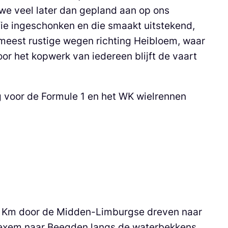
we veel later dan gepland aan op ons
ffie ingeschonken en die smaakt uitstekend,
 meest rustige wegen richting Heibloem, waar
r het kopwerk van iedereen blijft de vaart
rug voor de Formule 1 en het WK wielrennen
85 Km door de Midden-Limburgse dreven naar
Baexem naar Beegden langs de waterbekkens