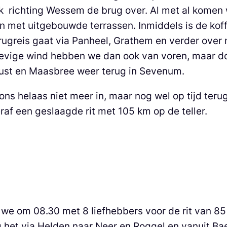
k richting Wessem de brug over. Al met al komen 
aan met uitgebouwde terrassen. Inmiddels is de ko
rugreis gaat via Panheel, Grathem en verder over
tevige wind hebben we dan ook van voren, maar doo
lust en Maasbree weer terug in Sevenum.
r ons helaas niet meer in, maar nog wel op tijd te
raf een geslaagde rit met 105 km op de teller.
 we om 08.30 met 8 liefhebbers voor de rit van 
g het via Helden naar Neer en Roggel en vanuit 