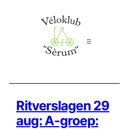
Ga
naar
de
inhoud
Ritverslagen 29
aug: A-groep: