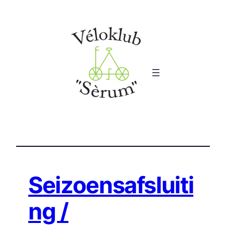
Ga
naar
de
inhoud
Seizoensafsluiti
ng /