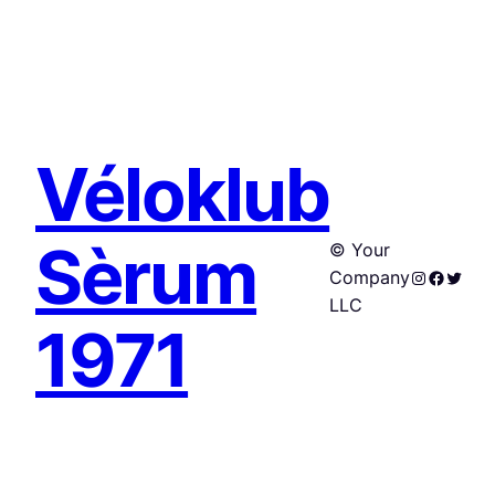
Véloklub
Sèrum
© Your
Instagram
Facebo
Twitte
Company
LLC
1971