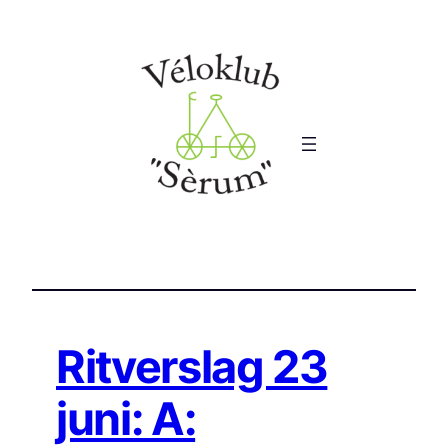
Ga
naar
de
inhoud
Ritverslag 23
juni: A: