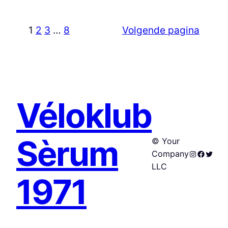
1
2
3
…
8
Volgende pagina
Véloklub
Sèrum
© Your
Instagram
Facebo
Twitte
Company
LLC
1971