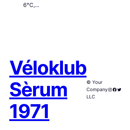
6°C,…
Véloklub
Sèrum
© Your
Instagram
Facebo
Twitte
Company
LLC
1971